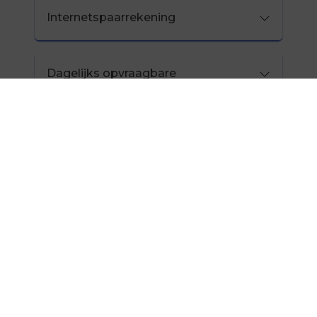
Internetspaarrekening
Dagelijks opvraagbare
spaarrekening
Spaarrekening met beperkingen
Spaarbankboekje
Jeugdrekening